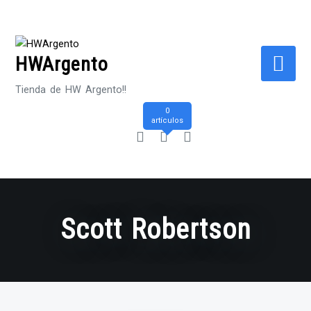
Saltar
al
contenido
HWArgento
Tienda de HW Argento!!
0
artículos
Scott Robertson