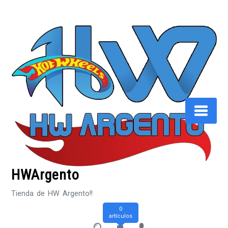
Saltar
al
contenido
HWArgento
Tienda de HW Argento!!
0
artículos