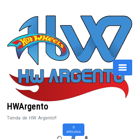
Saltar
al
contenido
HWArgento
Tienda de HW Argento!!
0
artículos