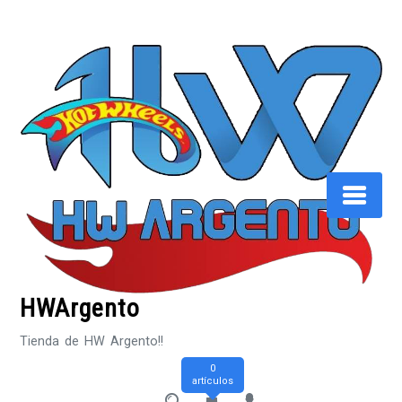
Saltar
al
contenido
HWArgento
Tienda de HW Argento!!
0
artículos