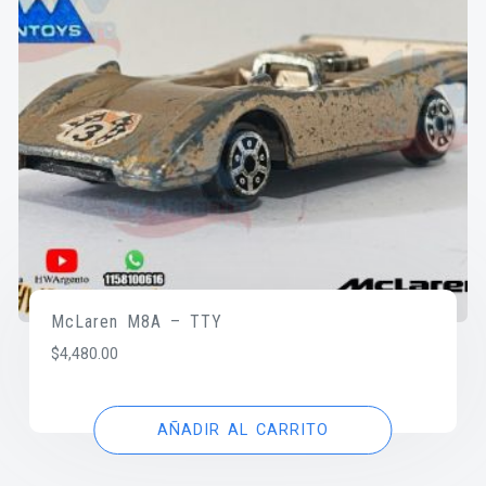
McLaren M8A – TTY
$
4,480.00
AÑADIR AL CARRITO