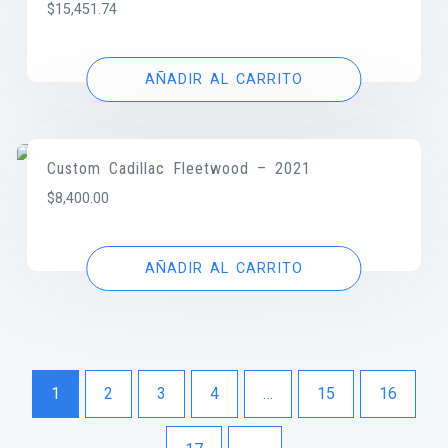
$
15,451.74
AÑADIR AL CARRITO
Custom Cadillac Fleetwood – 2021
$
8,400.00
AÑADIR AL CARRITO
1
2
3
4
…
15
16