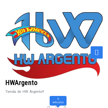
Saltar
al
contenido
HWArgento
Tienda de HW Argento!!
0
artículos