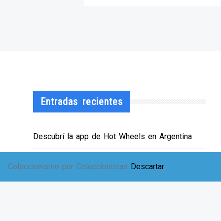
Entradas recientes
Descubrí la app de Hot Wheels en Argentina
¡HWArgento abre las puertas de su showroom!
Coleccionismo por Coleccionistas
Descartar
EXPO SOLIDARIA
Envíos a TODA Argentina!