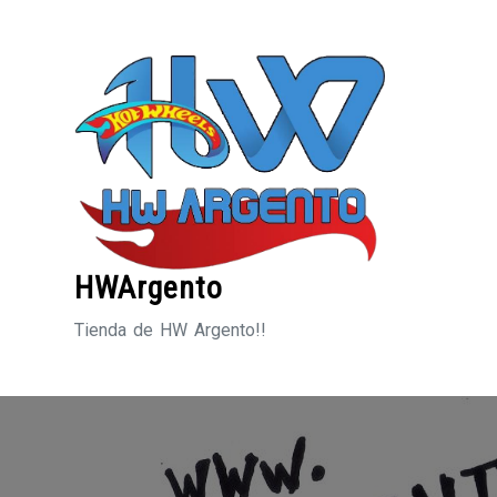
Saltar
al
contenido
HWArgento
Tienda de HW Argento!!