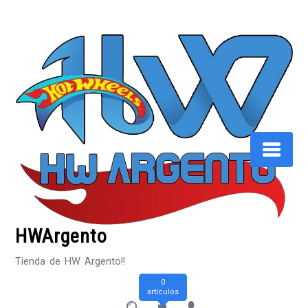
Saltar
al
contenido
HWArgento
Tienda de HW Argento!!
0
artículos