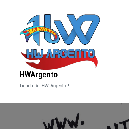
Saltar
al
contenido
HWArgento
Tienda de HW Argento!!