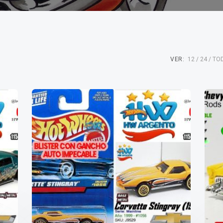
VER:
12
24
TO