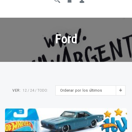
Ford
Ordenar por los últimos
VER:
12
24
TODO: