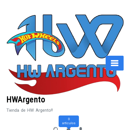
Saltar
al
contenido
HWArgento
Tienda de HW Argento!!
0
artículos