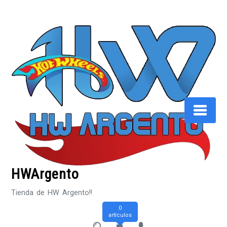
Saltar
al
contenido
HWArgento
Tienda de HW Argento!!
0
artículos