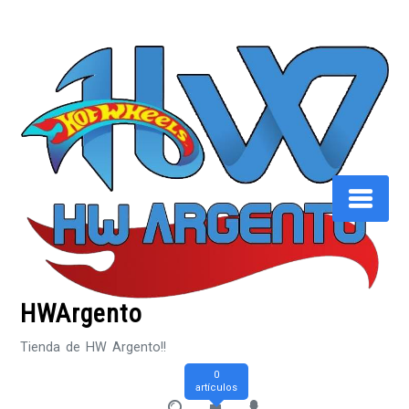
Saltar
al
contenido
HWArgento
Tienda de HW Argento!!
0
artículos