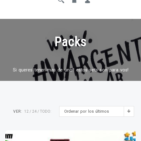
Packs
Si queres tener mas de uno!! estos sets son para vos!
Ordenar por los últimos
VER:
12
24
TODO: