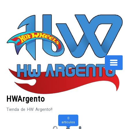
Saltar
al
contenido
HWArgento
Tienda de HW Argento!!
0
artículos