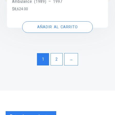
Ambulance (1989) – 1997
$
8,624.00
AÑADIR AL CARRITO
1
2
→