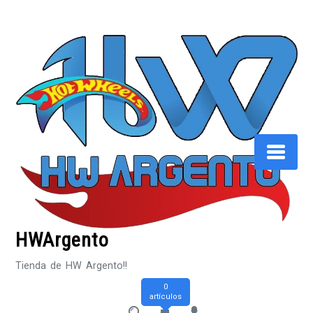
Saltar
al
contenido
HWArgento
Tienda de HW Argento!!
0
artículos