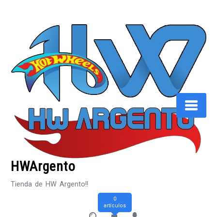
Saltar
al
contenido
HWArgento
Tienda de HW Argento!!
0
artículos