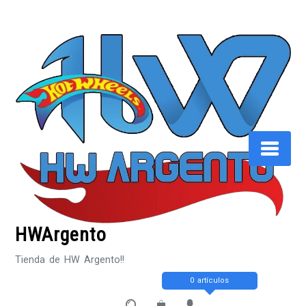
Saltar
al
contenido
HWArgento
Tienda de HW Argento!!
0 artículos