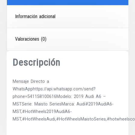
Información adicional
Valoraciones (0)
Descripción
Mensaje Directo a
WhatsApphttps://api.whatsapp.com/send?
phone=541158100616Modelo: 2019 Audi A6 –
MSTSerie: Maisto SeriesMarca: Audi#2019AudiA6-
MST,#HotWheels2019AudiA6-
MST,#HotWheelsAudi,#HotWheelsMaistoSeries,#hotwheelscol