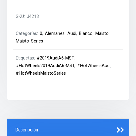
SKU:
J4213
Categorías:
0
,
Alemanes
,
Audi
,
Blanco
,
Maisto
,
Maisto Series
Etiquetas:
#2019AudiA6-MST
,
#HotWheels2019AudiA6-MST
,
#HotWheelsAudi
,
#HotWheelsMaistoSeries
Descripción