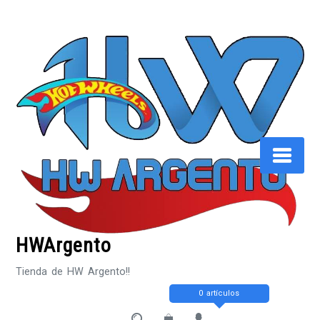
Saltar
al
contenido
HWArgento
Tienda de HW Argento!!
0 artículos