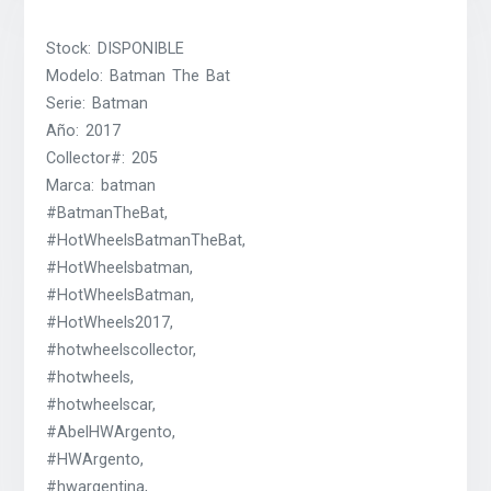
Stock: DISPONIBLE
Modelo: Batman The Bat
Serie: Batman
Año: 2017
Collector#: 205
Marca: batman
#BatmanTheBat,
#HotWheelsBatmanTheBat,
#HotWheelsbatman,
#HotWheelsBatman,
#HotWheels2017,
#hotwheelscollector,
#hotwheels,
#hotwheelscar,
#AbelHWArgento,
#HWArgento,
#hwargentina,