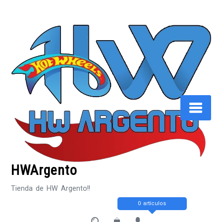
Saltar
al
contenido
HWArgento
Tienda de HW Argento!!
0 artículos