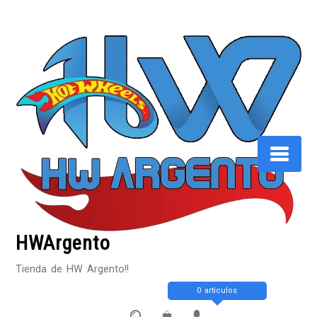
Saltar
al
contenido
HWArgento
Tienda de HW Argento!!
0 artículos