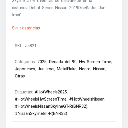
Skyline GT-R mientras se desvanece en la
distancia.Debut Series Nissan 2019Diseñador Jun
Imai’
Sin existencias
SKU:
J5821
Categorías:
2025
,
Decada del 90
,
Hw Screen Time
,
Japoneses
,
Jun Imai
,
MetalFlake
,
Negro
,
Nissan
,
Otras
Etiquetas:
#HotWheels2025
,
#HotWheelsHwScreenTime
,
#HotWheelsNissan
,
#HotWheelsNissanSkylineGT-R(BNR32)
,
#NissanSkylineGT-R(BNR32)