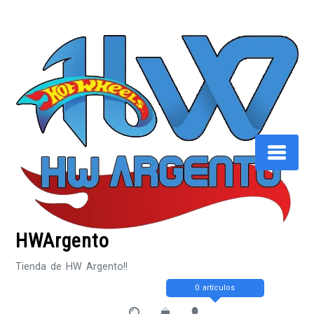
Saltar
al
contenido
HWArgento
Tienda de HW Argento!!
0 artículos