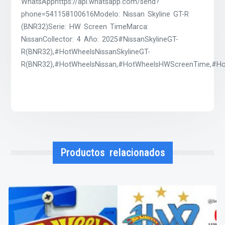
WhatsApphttps://api.whatsapp.com/send?
phone=541158100616Modelo: Nissan Skyline GT-R
(BNR32)Serie: HW Screen TimeMarca:
NissanCollector: 4 Año: 2025#NissanSkylineGT-
R(BNR32),#HotWheelsNissanSkylineGT-
R(BNR32),#HotWheelsNissan,#HotWheelsHWScreenTime,#Hot
Productos relacionados