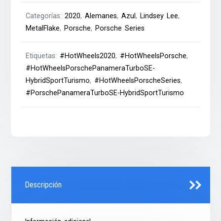
Categorías:
2020
,
Alemanes
,
Azul
,
Lindsey Lee
,
MetalFlake
,
Porsche
,
Porsche Series
Etiquetas:
#HotWheels2020
,
#HotWheelsPorsche
,
#HotWheelsPorschePanameraTurboSE-
HybridSportTurismo
,
#HotWheelsPorscheSeries
,
#PorschePanameraTurboSE-HybridSportTurismo
Descripción