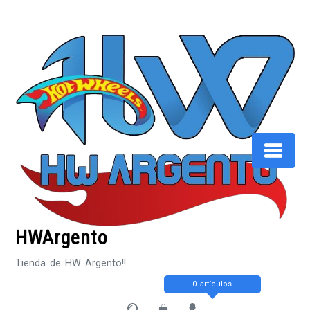
Saltar
al
contenido
HWArgento
Tienda de HW Argento!!
0 artículos