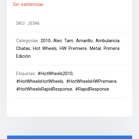
Sin existencias
SKU:
J5346
Categorías:
2010
,
Alec Tam
,
Amarillo
,
Ambulancia
,
Chatas
,
Hot Wheels
,
HW Premiere
,
Metal
,
Primera
Edición
Etiquetas:
#HotWheels2010
,
#HotWheelsHotWheels
,
#HotWheelsHWPremiere
,
#HotWheelsRapidResponse
,
#RapidResponse