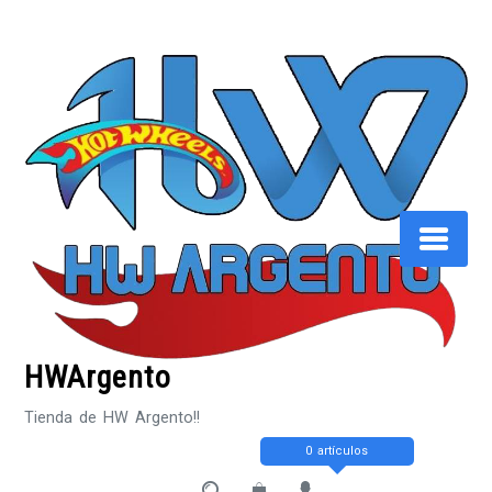
Saltar
al
contenido
HWArgento
Tienda de HW Argento!!
0 artículos