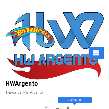
Saltar
al
contenido
HWArgento
Tienda de HW Argento!!
0 artículos