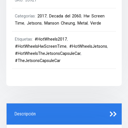
SKU:
J5921
Categorías:
2017
,
Decada del 2060
,
Hw Screen
Time
,
Jetsons
,
Manson Cheung
,
Metal
,
Verde
Etiquetas:
#HotWheels2017
,
#HotWheelsHwScreenTime
,
#HotWheelsJetsons
,
#HotWheelsTheJetsonsCapsuleCar
,
#TheJetsonsCapsuleCar
Descripción