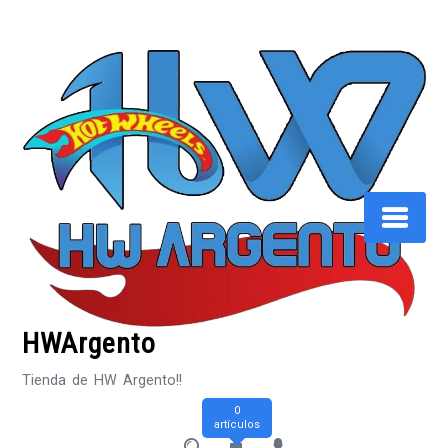
Saltar
al
contenido
HWArgento
Tienda de HW Argento!!
0
artículos