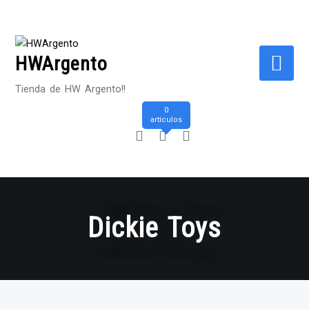
Saltar
al
contenido
HWArgento
Tienda de HW Argento!!
0
artículos
Dickie Toys