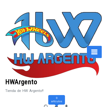
Saltar
al
contenido
HWArgento
Tienda de HW Argento!!
0
artículos