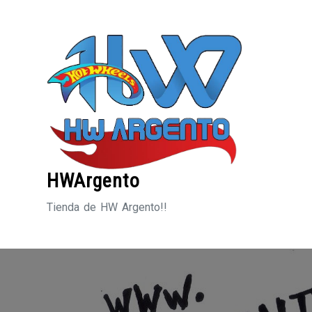
Saltar
al
contenido
HWArgento
Tienda de HW Argento!!