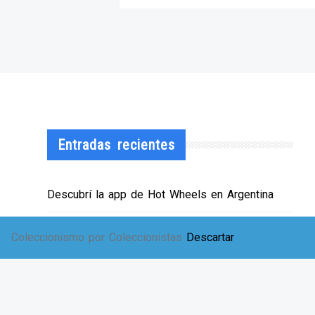
Entradas recientes
Descubrí la app de Hot Wheels en Argentina
¡HWArgento abre las puertas de su showroom!
Coleccionismo por Coleccionistas
Descartar
EXPO SOLIDARIA
Envíos a TODA Argentina!