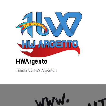
Saltar
al
contenido
HWArgento
Tienda de HW Argento!!