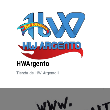
Saltar
al
contenido
HWArgento
Tienda de HW Argento!!