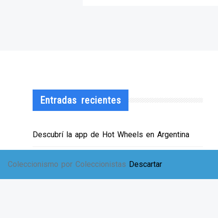
Entradas recientes
Descubrí la app de Hot Wheels en Argentina
¡HWArgento abre las puertas de su showroom!
Coleccionismo por Coleccionistas
Descartar
EXPO SOLIDARIA
Envíos a TODA Argentina!