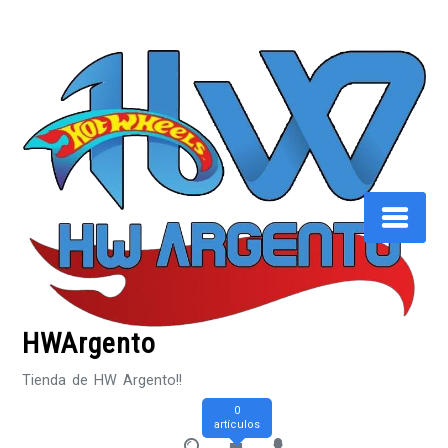
Saltar
al
contenido
HWArgento
Tienda de HW Argento!!
0
artículos