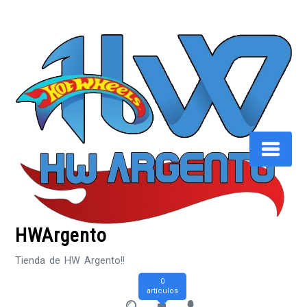
Saltar
al
contenido
HWArgento
Tienda de HW Argento!!
0
artículos