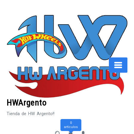
Saltar
al
contenido
HWArgento
Tienda de HW Argento!!
0
artículos