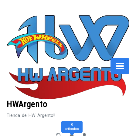
Saltar
al
contenido
HWArgento
Tienda de HW Argento!!
0
artículos