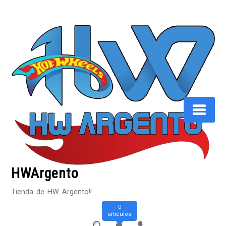
Saltar
al
contenido
HWArgento
Tienda de HW Argento!!
0
artículos