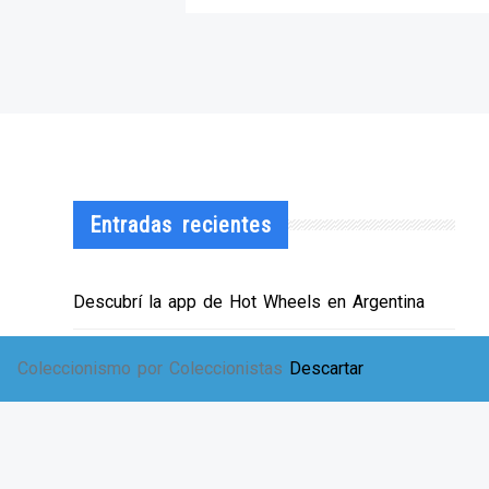
Entradas recientes
Descubrí la app de Hot Wheels en Argentina
¡HWArgento abre las puertas de su showroom!
Coleccionismo por Coleccionistas
Descartar
EXPO SOLIDARIA
Envíos a TODA Argentina!