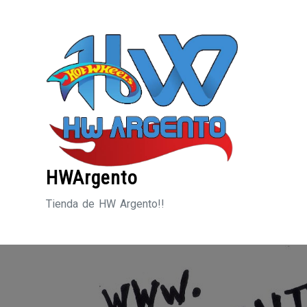
Saltar
al
contenido
HWArgento
Tienda de HW Argento!!