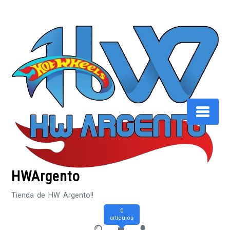
Saltar
al
contenido
HWArgento
Tienda de HW Argento!!
0
artículos