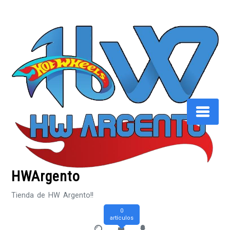
Saltar
al
contenido
HWArgento
Tienda de HW Argento!!
0
artículos