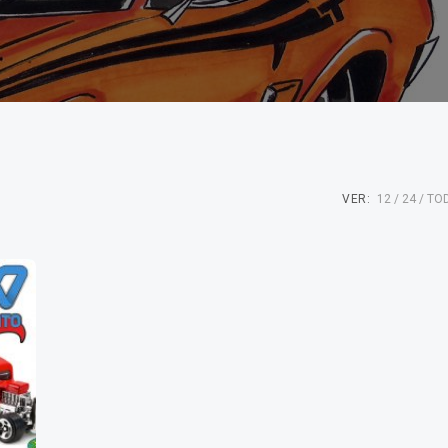
VER:
12
24
TO