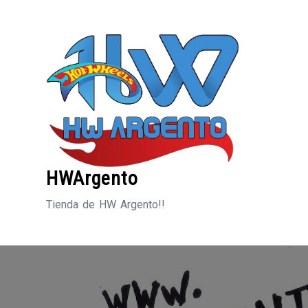
Saltar
al
contenido
HWArgento
Tienda de HW Argento!!