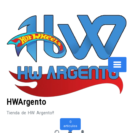
Saltar
al
contenido
HWArgento
Tienda de HW Argento!!
0
artículos