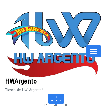
Saltar
al
contenido
HWArgento
Tienda de HW Argento!!
0
artículos