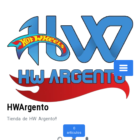
Saltar
al
contenido
HWArgento
Tienda de HW Argento!!
0
artículos