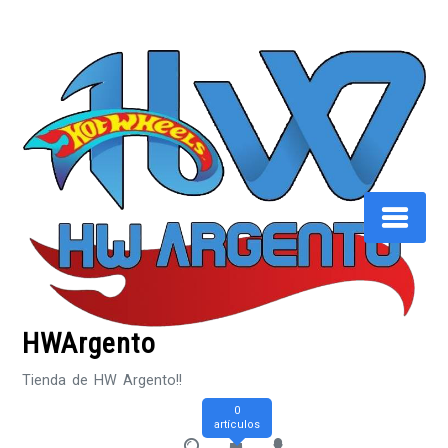
Saltar
al
contenido
HWArgento
Tienda de HW Argento!!
0
artículos