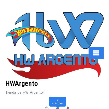
Saltar
al
contenido
HWArgento
Tienda de HW Argento!!
0
artículos