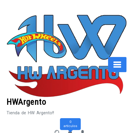
Saltar
al
contenido
HWArgento
Tienda de HW Argento!!
0
artículos