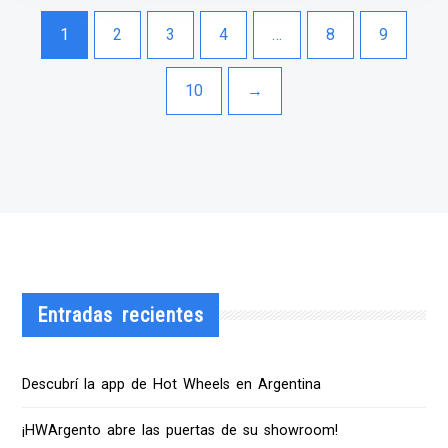
1
2
3
4
…
8
9
10
→
Entradas recientes
Descubrí la app de Hot Wheels en Argentina
¡HWArgento abre las puertas de su showroom!