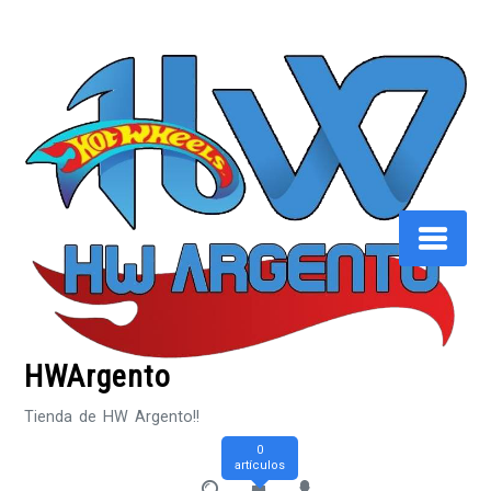
Saltar
al
contenido
HWArgento
Tienda de HW Argento!!
0
artículos