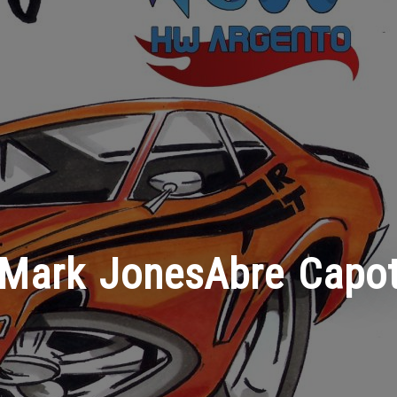
Mark JonesAbre Capo