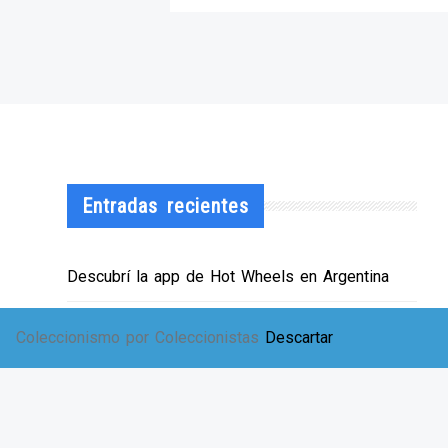
Entradas recientes
Descubrí la app de Hot Wheels en Argentina
¡HWArgento abre las puertas de su showroom!
Coleccionismo por Coleccionistas
Descartar
EXPO SOLIDARIA
Envíos a TODA Argentina!