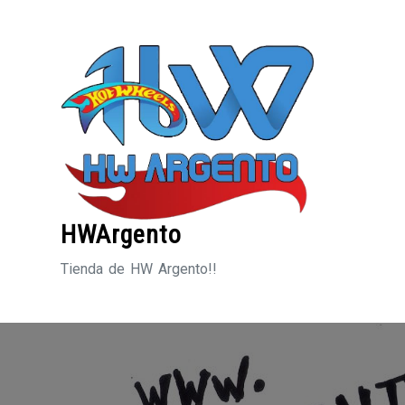
Saltar
al
contenido
HWArgento
Tienda de HW Argento!!