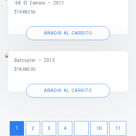
’68 El Camino – 2011
$
14,882.56
AÑADIR AL CARRITO
Batcopter – 2013
$
18,480.00
AÑADIR AL CARRITO
1
2
3
4
…
10
11