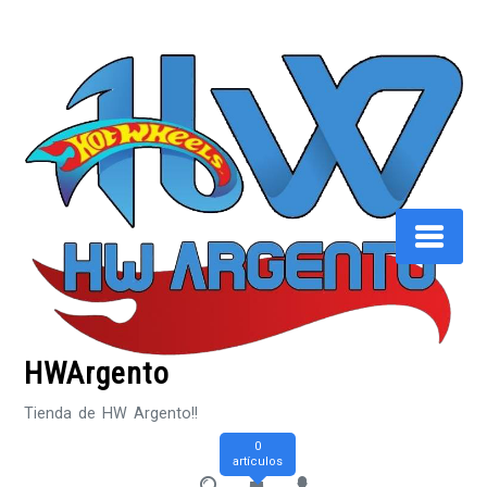
Saltar
al
contenido
HWArgento
Tienda de HW Argento!!
0
artículos