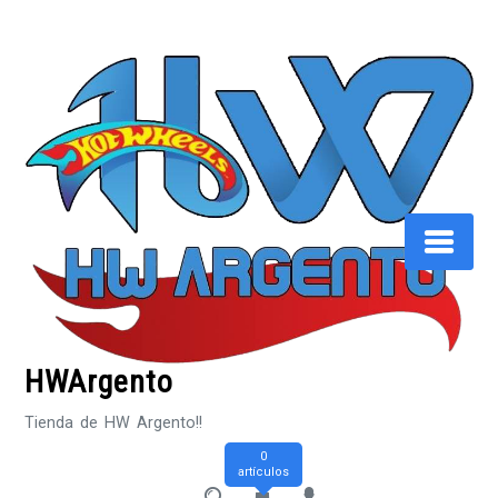
Saltar
al
contenido
HWArgento
Tienda de HW Argento!!
0
artículos