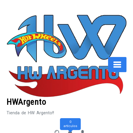
Saltar
al
contenido
HWArgento
Tienda de HW Argento!!
0
artículos