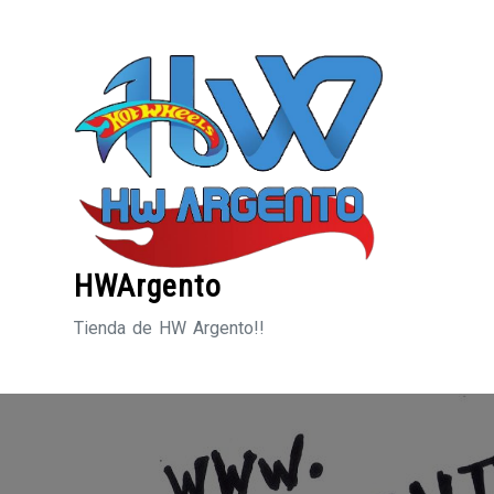
Saltar
al
contenido
HWArgento
Tienda de HW Argento!!